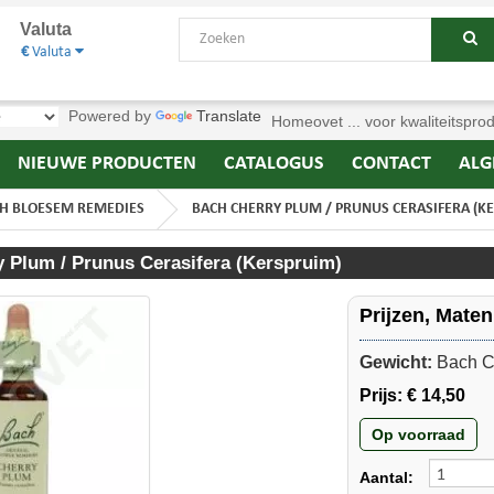
Valuta
€
Valuta
Powered by
Translate
Homeovet ... voor kwaliteitspro
NIEUWE PRODUCTEN
CATALOGUS
CONTACT
ALG
H BLOESEM REMEDIES
BACH CHERRY PLUM / PRUNUS CERASIFERA (K
 Plum / Prunus Cerasifera (Kerspruim)
Prijzen, Mate
Gewicht:
Bach C
Prijs:
€ 14,50
Op voorraad
Aantal: