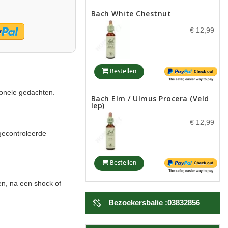
Bach White Chestnut
€ 12,99
Bestellen
tionele gedachten.
Bach Elm / Ulmus Procera (Veld
Iep)
€ 12,99
gecontroleerde
Bestellen
en, na een shock of
Bach Cerato / Ceratostigma
Willmottiana (Loodkruid)
Bezoekersbalie :03832856
€ 14,50