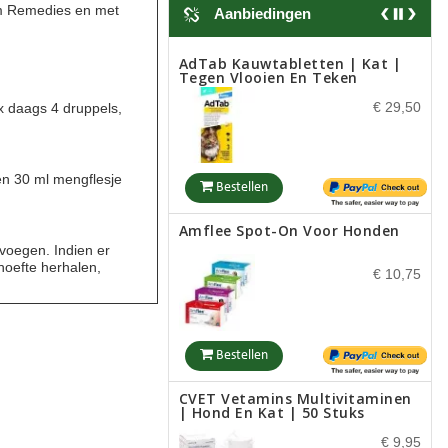
em Remedies en met
Aanbiedingen
Bestellen
AdTab Kauwtabletten | Kat |
Tegen Vlooien En Teken
Bach Chicory / Cichorium
€ 29,50
x daags 4 druppels,
Intybus (Wilde Cichorei)
€ 12,99
en 30 ml mengflesje
Bestellen
Amflee Spot-On Voor Honden
Bestellen
voegen. Indien er
hoefte herhalen,
€ 10,75
Bach Sweet Chestnut /
Castanea Sativa (Tamme
Kastanje)
€ 12,99
Bestellen
CVET Vetamins Multivitaminen
| Hond En Kat | 50 Stuks
Bestellen
€ 9,95