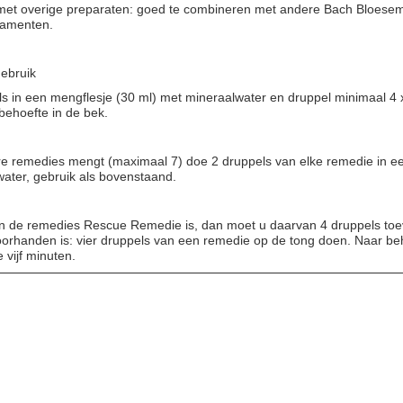
met overige preparaten: goed te combineren met andere Bach Bloes
camenten.
ebruik
s in een mengflesje (30 ml) met mineraalwater en druppel minimaal 4 
behoefte in de bek.
e remedies mengt (maximaal 7) doe 2 druppels van elke remedie in e
ater, gebruik als bovenstaand.
n de remedies Rescue Remedie is, dan moet u daarvan 4 druppels toe
orhanden is: vier druppels van een remedie op de tong doen. Naar be
 vijf minuten.