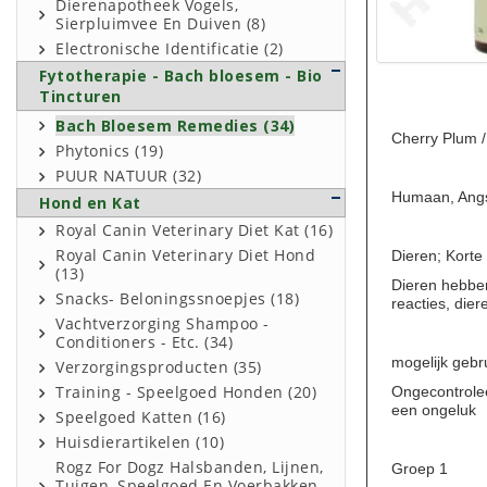
Dierenapotheek Vogels,
Sierpluimvee En Duiven (8)
Electronische Identificatie (2)
Fytotherapie - Bach bloesem - Bio
Tincturen
Bach Bloesem Remedies (34)
Cherry Plum /
Phytonics (19)
PUUR NATUUR (32)
Humaan, Angst 
Hond en Kat
Royal Canin Veterinary Diet Kat (16)
Royal Canin Veterinary Diet Hond
Dieren; Korte
(13)
Dieren hebben
Snacks- Beloningssnoepjes (18)
reacties, dier
Vachtverzorging Shampoo -
Conditioners - Etc. (34)
mogelijk gebr
Verzorgingsproducten (35)
Ongecontrolee
Training - Speelgoed Honden (20)
een ongeluk
Speelgoed Katten (16)
Huisdierartikelen (10)
Rogz For Dogz Halsbanden, Lijnen,
Groep 1
Tuigen, Speelgoed En Voerbakken