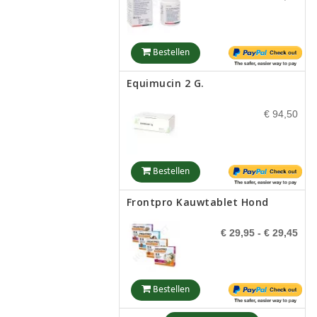
Bach Willow / Salix Vitellina
(Wilg)
Bestellen
€ 12,99
Equimucin 2 G.
Bestellen
€ 94,50
Bach Scleranthus / Scleranthus
Annuus (Hardbloem)
Bestellen
€ 12,99
Frontpro Kauwtablet Hond
€ 29,95
- € 29,45
Bestellen
Bach Vine / Vitis Vinifera
(Wijnrank)
Bestellen
€ 12,99