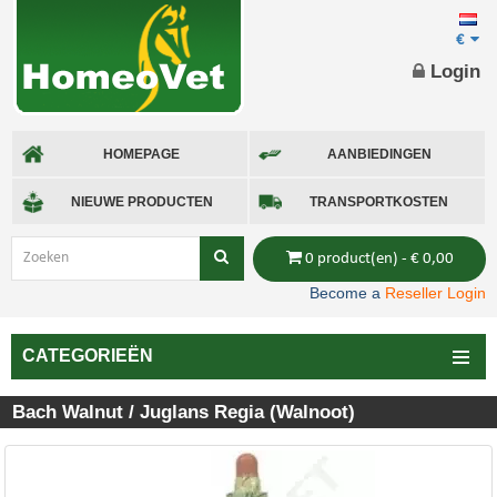
€
Login
HOMEPAGE
AANBIEDINGEN
NIEUWE PRODUCTEN
TRANSPORTKOSTEN
0 product(en) - € 0,00
Become a
Reseller Login
CATEGORIEËN
Bach Walnut / Juglans Regia (Walnoot)