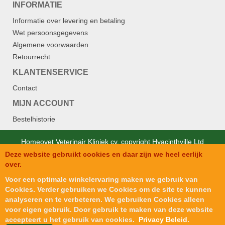
INFORMATIE
Informatie over levering en betaling
Wet persoonsgegevens
Algemene voorwaarden
Retourrecht
KLANTENSERVICE
Contact
MIJN ACCOUNT
Bestelhistorie
Homeovet Veterinair Kliniek cv. copyright Hyacinthville Ltd
Deze website gebruikt cookies en daar zijn we heel eerlijk
Designed by
SJM Softech Private Ltd.
.
over.
Voor een optimale winkelervaring maken we gebruik van
Cookies. Verder gebruiken we Cookies om de site te kunnen
analyseren en te verbeteren. We gebruiken Cookies alleen
voor eigen gebruik. Door gebruik te maken van deze website
accepteert u het gebruik van cookies.
Privacy Beleid
.