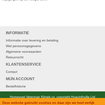
INFORMATIE
Informatie over levering en betaling
Wet persoonsgegevens
Algemene voorwaarden
Retourrecht
KLANTENSERVICE
Contact
MIJN ACCOUNT
Bestelhistorie
Homeovet Veterinair Kliniek cv. copyright Hyacinthville Ltd
Deze website gebruikt cookies en daar zijn we heel eerlijk
Designed by
SJM Softech Private Ltd.
.