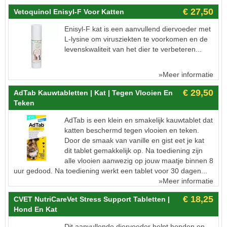
€ 27,50
Vetoquinol Enisyl-F Voor Katten
Enisyl-F kat is een aanvullend diervoeder met
L-lysine om virusziekten te voorkomen en de
levenskwaliteit van het dier te verbeteren...
»Meer informatie
€ 29,50
AdTab Kauwtabletten | Kat | Tegen Vlooien En
Teken
AdTab is een klein en smakelijk kauwtablet dat
katten beschermd tegen vlooien en teken.
Door de smaak van vanille en gist eet je kat
dit tablet gemakkelijk op. Na toediening zijn
alle vlooien aanwezig op jouw maatje binnen 8
uur gedood. Na toediening werkt een tablet voor 30 dagen...
»Meer informatie
€ 18,25
CVET NutriCareVet Stress Support Tabletten |
Hond En Kat
Dit aanvullende diervoeder helpt honden en