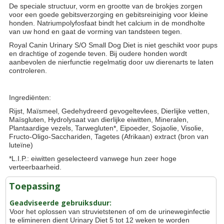
De speciale structuur, vorm en grootte van de brokjes zorgen
voor een goede gebitsverzorging en gebitsreiniging voor kleine
honden. Natriumpolyfosfaat bindt het calcium in de mondholte
van uw hond en gaat de vorming van tandsteen tegen.
Royal Canin Urinary S/O Small Dog Diet is niet geschikt voor pups
en drachtige of zogende teven. Bij oudere honden wordt
aanbevolen de nierfunctie regelmatig door uw dierenarts te laten
controleren.
Ingrediënten:
Rijst, Maïsmeel, Gedehydreerd gevogeltevlees, Dierlijke vetten,
Maïsgluten, Hydrolysaat van dierlijke eiwitten, Mineralen,
Plantaardige vezels, Tarwegluten*, Eipoeder, Sojaolie, Visolie,
Fructo-Oligo-Sacchariden, Tagetes (Afrikaan) extract (bron van
luteïne)
*L.I.P.: eiwitten geselecteerd vanwege hun zeer hoge
verteerbaarheid.
Toepassing
Geadviseerde gebruiksduur:
Voor het oplossen van struvietstenen of om de urineweginfectie
te elimineren dient Urinary Diet 5 tot 12 weken te worden