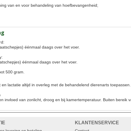
ming van en voor behandeling
van
hoefbevangenheid
;
ng
rd:
aatschepjes) éénmaal daags over het voer.
y:
atschepjes) éénmaal daags over het voer.
pot 500 gram.
t en lactatie altijd in overleg met de behandelend dierenarts toepassen.
s
n invloed van zonlicht, droog en bij kamertemperatuur. Buiten bereik 
IE
KLANTENSERVICE
er levering en betaling
Contact