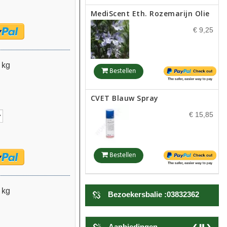
MediScent Eth. Rozemarijn Olie
€ 9,25
 kg
Bestellen
CVET Blauw Spray
€ 15,85
Bestellen
Equi Spa Kiss A Frog Mist
Straalverzorging
 kg
Bezoekersbalie :03832362
€ 18,45
Aanbiedingen