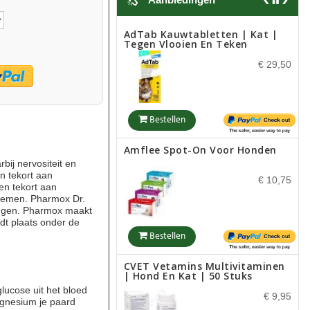
Bestellen
AdTab Kauwtabletten | Kat |
Tegen Vlooien En Teken
Eqyss Mega Tek Rebuilder
€ 29,50
€ 13,52
Bestellen
Bestellen
Amflee Spot-On Voor Honden
bij nervositeit en
n tekort aan
Drinkfles Voor Honden
€ 10,75
en tekort aan
fnemen. Pharmox Dr.
€ 4,85
ingen. Pharmox maakt
ndt plaats onder de
Bestellen
Bestellen
CVET Vetamins Multivitaminen
| Hond En Kat | 50 Stuks
lucose uit het bloed
Rogz Choker Utility Black
€ 9,95
agnesium je paard