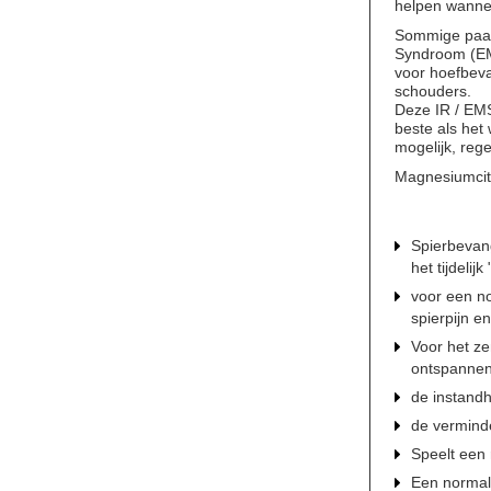
helpen wanne
Sommige paa
Syndroom
(
E
voor
hoefbev
schouders
.
Deze
IR
/
EM
beste
als het
mogelijk
,
reg
Magnesiumcitr
Spierbevan
het tijdelij
voor een no
spierpijn e
Voor het z
ontspannen.
de instand
de vermind
Speelt een 
Een normal