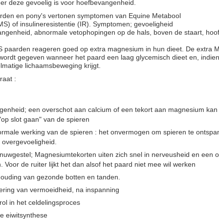
er deze gevoelig is voor hoefbevangenheid.
rden
en pony's
vertonen
symptomen
van
Equine
Metabool
MS)
of
insulineresistentie
(
IR).
Symptomen; gevoeligheid
angenheid
,
abnormale
vetophopingen
op de hals
,
boven
de staart,
hoo
S
paarden
reageren goed op
extra
magnesium
in hun dieet
.
De extra
M
 wordt
gegeven wanneer
het
paard
een
laag glycemisch
dieet en
,
indie
elmatige lichaamsbeweging
krijgt.
aat :
genheid; een overschot aan calcium of een tekort aan magnesium kan 
k "op slot gaan" van de spieren
rmale werking van de spieren : het onvermogen om spieren te ontspann
n overgevoeligheid.
enuwgestel; Magnesiumtekorten uiten zich snel in nerveusheid en een
 Voor de ruiter lijkt het dan alsof het paard niet mee wil werken
houding van gezonde botten en tanden.
ering van vermoeidheid, na inspanning
rol in het celdelingsproces
e eiwitsynthese