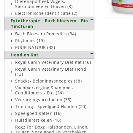
Dierenapotheek Vogels,
Sierpluimvee En Duiven (8)
Electronische Identificatie (2)
Fytotherapie - Bach bloesem - Bio
Tincturen
Bach Bloesem Remedies (34)
Phytonics (19)
PUUR NATUUR (32)
Hond en Kat
Royal Canin Veterinary Diet Kat (16)
Royal Canin Veterinary Diet Hond
(13)
Snacks- Beloningssnoepjes (18)
Vachtverzorging Shampoo -
Conditioners - Etc. (34)
Verzorgingsproducten (35)
Training - Speelgoed Honden (20)
Speelgoed Katten (16)
Huisdierartikelen (10)
Rogz For Dogz Halsbanden, Lijnen,
Tuigen, Speelgoed En Voerbakken