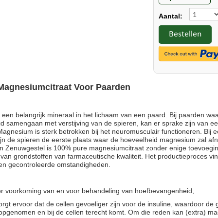
Aantal:
Bestellen
agnesiumcitraat Voor Paarden
een belangrijk mineraal in het lichaam van een paard. Bij paarden waar
id samengaan met verstijving van de spieren, kan er sprake zijn van ee
gnesium is sterk betrokken bij het neuromusculair functioneren. Bij e
jn de spieren de eerste plaats waar de hoeveelheid magnesium zal a
en Zenuwgestel is 100% pure magnesiumcitraat zonder enige toevoeg
 van grondstoffen van farmaceutische kwaliteit. Het productieproces vi
 en gecontroleerde omstandigheden.
er voorkoming van en voor behandeling
van
hoefbevangenheid
;
gt ervoor dat de cellen gevoeliger zijn voor de insuline, waardoor de g
opgenomen en bij de cellen terecht komt. Om die reden kan (extra) m