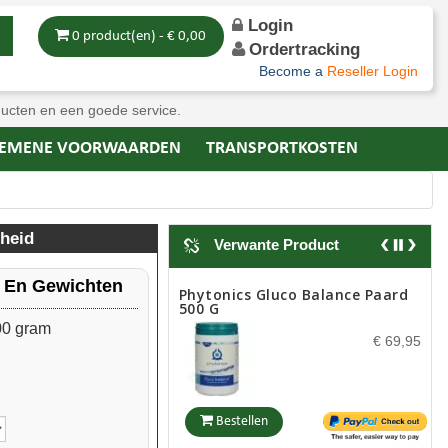
Login
0 product(en) - € 0,00
Ordertracking
Become a
Reseller Login
ducten en een goede service.
EMENE VOORWAARDEN
TRANSPORTKOSTEN
heid
Verwante Product
n En Gewichten
Phytonics Gluco Balance Paard
500 G
00 gram
€ 69,95
Bestellen