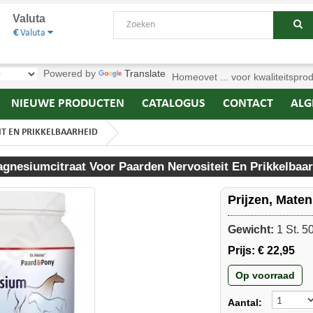
Valuta
€
Valuta
Powered by
Translate
Homeovet ... voor kwaliteitspro
NIEUWE PRODUCTEN
CATALOGUS
CONTACT
ALG
T EN PRIKKELBAARHEID
nesiumcitraat Voor Paarden Nervositeit En Prikkelbaar
Prijzen, Mate
Gewicht:
1 St. 5
Prijs:
€ 22,95
Op voorraad
Aantal: