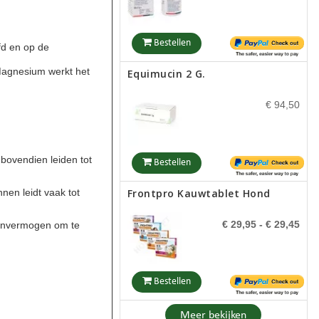
€ 12,95
Bestellen
fd en
op de
Bestellen
agnesium
werkt het
Equimucin 2 G.
n
Puur Calm 100 Ml
€ 94,50
€ 32,65
- € 33,85
bovendien leiden tot
Bestellen
Bestellen
Frontpro Kauwtablet Hond
en leidt vaak tot
Phytonics Podo Comp 50 Ml
€ 29,95
- € 29,45
 onvermogen om te
€ 34,95
Bestellen
Bestellen
Milpro Smakelijke
Meer bekijken