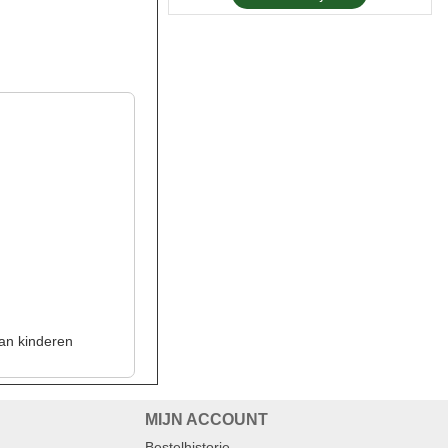
Ontwormingstabletten Voor
Katten
€ 15,50
Bestellen
Milpro Smakelijke
Ontwormingstabletten Voor
Kleine Honden En Pups
€ 8,75
Bestellen
Milpro Smakelijke
Ontwormingstabletten Voor
van kinderen
Kleine Katten En Kittens
€ 8,75
MIJN ACCOUNT
Bestelhistorie