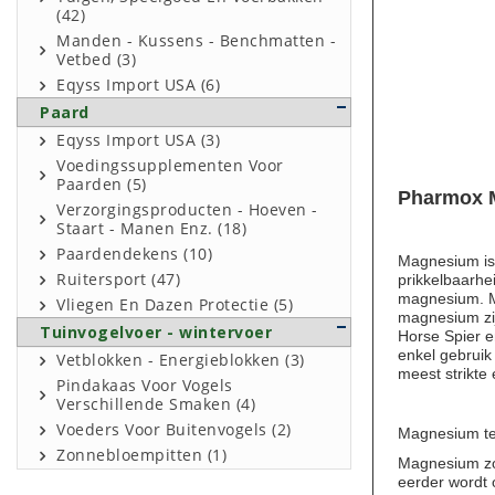
(42)
Manden - Kussens - Benchmatten -
Vetbed (3)
Eqyss Import USA (6)
Paard
Eqyss Import USA (3)
Voedingssupplementen Voor
Paarden (5)
Pharmox M
Verzorgingsproducten - Hoeven -
Staart - Manen Enz. (18)
Paardendekens (10)
Magnesium is 
Ruitersport (47)
prikkelbaarhe
magnesium. Ma
Vliegen En Dazen Protectie (5)
magnesium zi
Tuinvogelvoer - wintervoer
Horse Spier 
enkel gebruik
Vetblokken - Energieblokken (3)
meest strikte
Pindakaas Voor Vogels
Verschillende Smaken (4)
Voeders Voor Buitenvogels (2)
Magnesium
t
Zonnebloempitten (1)
Magnesium zor
eerder wordt 