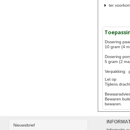
ter voorko
Toepassi
Dosering paa
10 gram (4 m
Dosering pon
5 gram (2 ma
Verpakking: 
Let op
Tijdens drach
Bewaaradvie
Bewaren buite
bewaren.
INFORMAT
Nieuwsbrief
Informatie ov