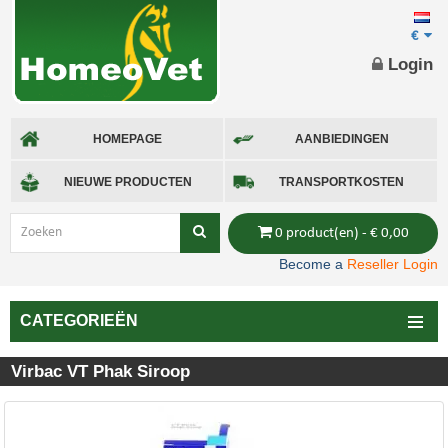
€
Login
HOMEPAGE
AANBIEDINGEN
NIEUWE PRODUCTEN
TRANSPORTKOSTEN
0 product(en) - € 0,00
Become a
Reseller Login
CATEGORIEËN
Virbac VT Phak Siroop