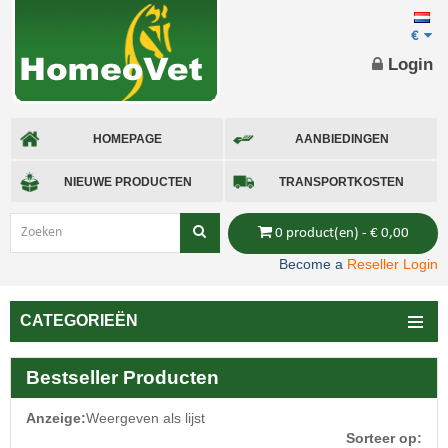
€
Login
HOMEPAGE
AANBIEDINGEN
NIEUWE PRODUCTEN
TRANSPORTKOSTEN
0 product(en) - € 0,00
Become a
Reseller Login
CATEGORIEËN
Bestseller Producten
Anzeige:
Weergeven als lijst
Sorteer op: