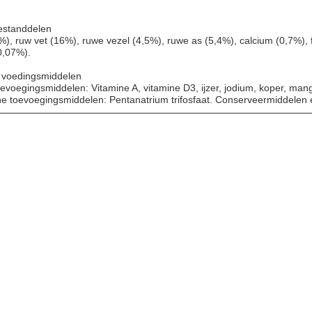
estanddelen
%), ruw vet (16%), ruwe vezel (4,5%), ruwe as (5,4%), calcium (0,7%), 
,07%).
voedingsmiddelen
toevoegingsmiddelen: Vitamine A, vitamine D3, ijzer, jodium, koper, man
e toevoegingsmiddelen: Pentanatrium trifosfaat. Conserveermiddelen 