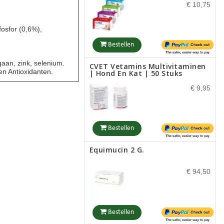
€ 10,75
Tropiclean Fresh Breath Plus
fosfor (0,6%),
Skin & Coat -oral Care Water
Voor Honden (en Katten)
Bestellen
€ 17,50
gaan, zink, selenium.
CVET Vetamins Multivitaminen
en Antioxidanten.
| Hond En Kat | 50 Stuks
€ 9,95
Bestellen
Royal Canin Dental Hond
Bestellen
€ 45,65
Equimucin 2 G.
€ 94,50
Bestellen
Royal Canin Dental Kat
Bestellen
€ 24,75