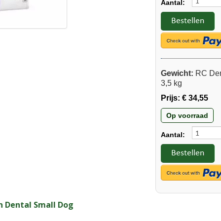
Aantal:
Bestellen
Gewicht:
RC Dent
3,5 kg
Prijs:
€ 34,55
Op voorraad
Aantal:
Bestellen
n Dental Small Dog