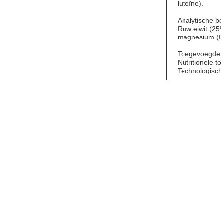
luteïne).
Analytische b
Ruw eiwit (25
magnesium (0
Toegevoegde 
Nutritionele 
Technologisch