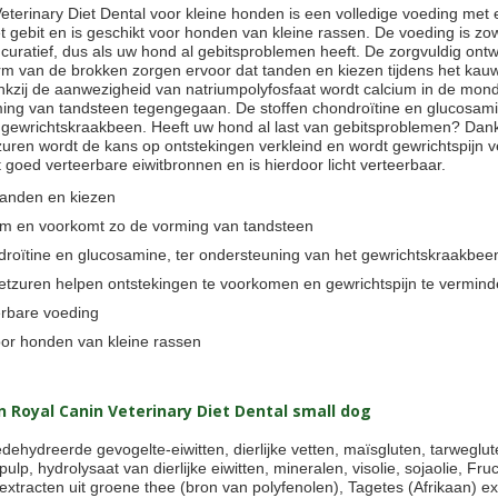
eterinary Diet Dental voor kleine honden is een volledige voeding met
t gebit en is geschikt voor honden van kleine rassen. De voeding is zow
 curatief, dus als uw hond al gebitsproblemen heeft. De zorgvuldig ontw
rm van de brokken zorgen ervoor dat tanden en kiezen tijdens het ka
nkzij de aanwezigheid van natriumpolyfosfaat wordt calcium in de mo
ing van tandsteen tegengegaan. De stoffen chondroïtine en glucosam
 gewrichtskraakbeen. Heeft uw hond al last van gebitsproblemen? Dan
ren wordt de kans op ontstekingen verkleind en wordt gewrichtspijn 
 goed verteerbare eiwitbronnen en is hierdoor licht verteerbaar.
tanden en kiezen
ium en voorkomt zo de vorming van tandsteen
droïtine en glucosamine, ter ondersteuning van het gewrichtskraakbee
tzuren helpen ontstekingen te voorkomen en gewrichtspijn te vermind
erbare voeding
oor honden van kleine rassen
n Royal Canin Veterinary Diet Dental small dog
edehydreerde gevogelte-eiwitten, dierlijke vetten, maïsgluten, tarweglut
pulp, hydrolysaat van dierlijke eiwitten, mineralen, visolie, sojaolie, Fru
extracten uit groene thee (bron van polyfenolen), Tagetes (Afrikaan) ex