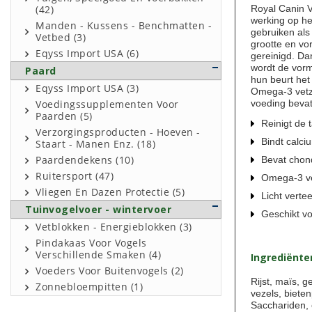
Royal Canin V
(42)
werking op he
Manden - Kussens - Benchmatten -
gebruiken als
Vetbed (3)
grootte en vo
Eqyss Import USA (6)
gereinigd. Da
wordt de vorm
Paard
hun beurt het
Eqyss Import USA (3)
Omega-3 vetzu
voeding bevat
Voedingssupplementen Voor
Paarden (5)
Reinigt de 
Verzorgingsproducten - Hoeven -
Bindt calc
Staart - Manen Enz. (18)
Bevat chon
Paardendekens (10)
Ruitersport (47)
Omega-3 ve
Vliegen En Dazen Protectie (5)
Licht verte
Tuinvogelvoer - wintervoer
Geschikt v
Vetblokken - Energieblokken (3)
Pindakaas Voor Vogels
Verschillende Smaken (4)
Ingrediënte
Voeders Voor Buitenvogels (2)
Rijst, maïs, g
Zonnebloempitten (1)
vezels, bieten
Sacchariden, 