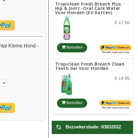
Tropiclean Fresh Breath Plus
Hip & Joint -oral Care Water
Voor Honden (en Katten)
€ 17,50
al Kleine Hond -
Bestellen
Tropiclean Fresh Breath Clean
Teeth Gel Voor Honden
€ 14,95
Bestellen
Ijslands Zeewier Voor Honden
En Katten ( Ascophyllum
Bezoekersbalie :03832022
Nodosum )