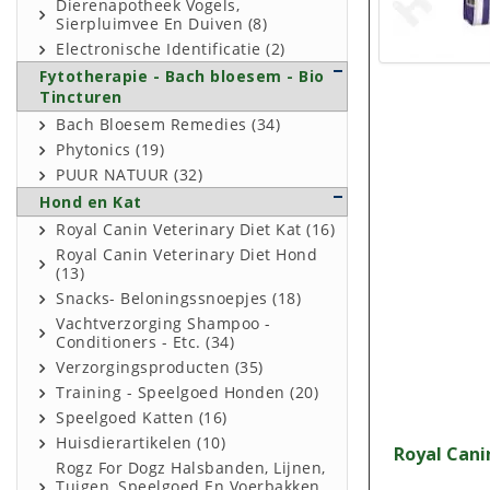
Dierenapotheek Vogels,
Sierpluimvee En Duiven (8)
Electronische Identificatie (2)
Fytotherapie - Bach bloesem - Bio
Tincturen
Bach Bloesem Remedies (34)
Phytonics (19)
PUUR NATUUR (32)
Hond en Kat
Royal Canin Veterinary Diet Kat (16)
Royal Canin Veterinary Diet Hond
(13)
Snacks- Beloningssnoepjes (18)
Vachtverzorging Shampoo -
Conditioners - Etc. (34)
Verzorgingsproducten (35)
Training - Speelgoed Honden (20)
Speelgoed Katten (16)
Huisdierartikelen (10)
Royal Cani
Rogz For Dogz Halsbanden, Lijnen,
Tuigen, Speelgoed En Voerbakken