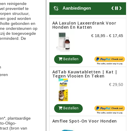
€ 5,50
 een reinigende
Aanbiedingen
el preventief te
orpen structuur,
uwen goed worden
AA Laxulon Laxeerdrank Voor
ndholte gebonden en
Bestellen
Honden En Katten
ine ondersteunen op
kzij de toegevoegde
€ 18,95
- € 17,45
verminderd. De
Bogadent Dental Water
Additive Dog 250ml
€ 11,99
Bestellen
n
AdTab Kauwtabletten | Kat |
eren
Tegen Vlooien En Teken
Bestellen
€ 29,50
Virbac Hexarinse
Mondspoelvloeistof
€ 19,50
Bestellen
en*, plantaardige
Amflee Spot-On Voor Honden
cto-Oligo-
tract (bron van
Bestellen