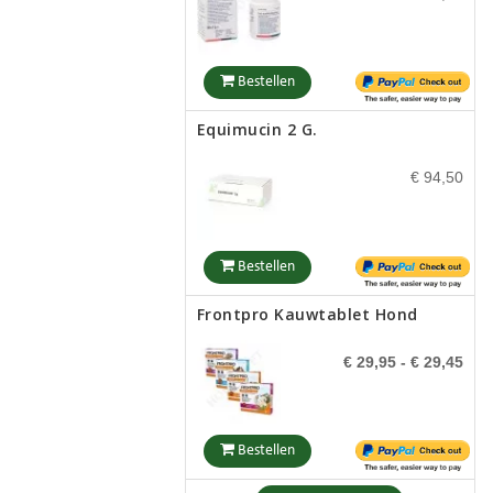
€ 27,25
Bestellen
Bestellen
Equimucin 2 G.
Snaffle Bit Black
€ 94,50
€ 15,50
Bestellen
Bestellen
Frontpro Kauwtablet Hond
Puur Zinc Sulphur Paste 150 G
€ 29,95
- € 29,45
€ 31,50
Bestellen
Bestellen