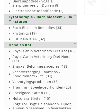
Dierenapotheek Vogels,
Sierpluimvee En Duiven (8)
Electronische Identificatie (2)
Fytotherapie - Bach bloesem - Bio
Tincturen
Bach Bloesem Remedies (34)
Phytonics (19)
PUUR NATUUR (32)
Hond en Kat
Royal Canin Veterinary Diet Kat (16)
Royal Canin Veterinary Diet Hond
(13)
Snacks- Beloningssnoepjes (18)
Vachtverzorging Shampoo -
Conditioners - Etc. (34)
Verzorgingsproducten (35)
Training - Speelgoed Honden (20)
Speelgoed Katten (16)
Huisdierartikelen (10)
Rogz For Dogz Halsbanden, Lijnen,
Tuigen, Speelgoed En Voerbakken