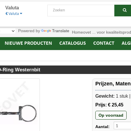
Valuta
€
Valuta
Powered by
Translate
Homeovet ... voor kwaliteitspro
NIEUWE PRODUCTEN
CATALOGUS
CONTACT
ALG
 D-Ring Westernbit
Prijzen, Mate
Gewicht:
1 stuk 
Prijs:
€ 25,45
Op voorraad
Aantal: