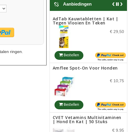
Aanbiedingen
Bestellen
AdTab Kauwtabletten | Kat |
Tegen Vlooien En Teken
Snaffle Bit Met Shanks
€ 29,50
€ 35,00
talen ringen.
Bestellen
Bestellen
Amflee Spot-On Voor Honden
Sweetwater Bit
€ 10,75
€ 34,50
Bestellen
Bestellen
CVET Vetamins Multivitaminen
| Hond En Kat | 50 Stuks
Low Port Bit
€ 9,95