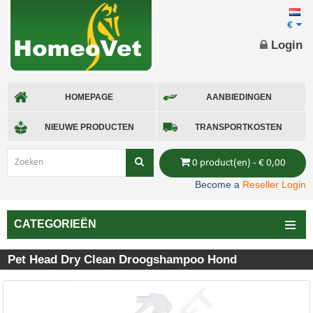
€
Login
HOMEPAGE
AANBIEDINGEN
NIEUWE PRODUCTEN
TRANSPORTKOSTEN
0 product(en) - € 0,00
Become a
Reseller Login
CATEGORIEËN
Pet Head Dry Clean Droogshampoo Hond