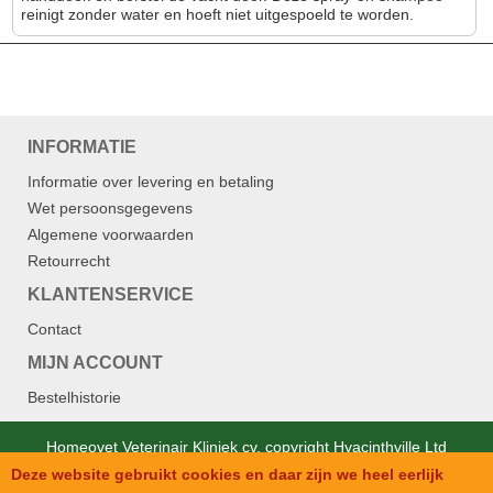
reinigt zonder water en hoeft niet uitgespoeld te worden.
INFORMATIE
Informatie over levering en betaling
Wet persoonsgegevens
Algemene voorwaarden
Retourrecht
KLANTENSERVICE
Contact
MIJN ACCOUNT
Bestelhistorie
Homeovet Veterinair Kliniek cv. copyright Hyacinthville Ltd
Deze website gebruikt cookies en daar zijn we heel eerlijk
Designed by
SJM Softech Private Ltd.
.