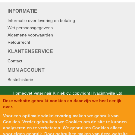
INFORMATIE
Informatie over levering en betaling
Wet persoonsgegevens
Algemene voorwaarden
Retourrecht
KLANTENSERVICE
Contact
MIJN ACCOUNT
Bestelhistorie
Homeovet Veterinair Kliniek cv. copyright Hyacinthville Ltd
Deze website gebruikt cookies en daar zijn we heel eerlijk
Designed by
SJM Softech Private Ltd.
.
over.
Voor een optimale winkelervaring maken we gebruik van
Cookies. Verder gebruiken we Cookies om de site te kunnen
analyseren en te verbeteren. We gebruiken Cookies alleen
voor eigen gebruik. Door gebruik te maken van deze website