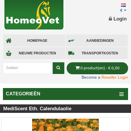
€
Login
HOMEPAGE
AANBIEDINGEN
NIEUWE PRODUCTEN
TRANSPORTKOSTEN
0 product(en) - € 0,00
Become a
Reseller Login
CATEGORIEËN
MediScent Eth. Calendulaolie