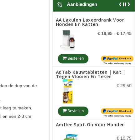
Aanbiedingen
Bestellen
AA Laxulon Laxeerdrank Voor
Honden En Katten
Versele Laga Oropharma Anti
€ 18,95
- € 17,45
Hairball
€ 9,50
Bestellen
AdTab Kauwtabletten | Kat |
Bestellen
Tegen Vlooien En Teken
 dan de dop van de
€ 29,50
Phytonics All Sept 50 Ml
.
€ 34,95
et leeg te maken.
Bestellen
el en één 2-3 cm
Amflee Spot-On Voor Honden
Bestellen
€ 10,75