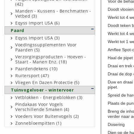
Voor de behan
(42)
Doodt vlooien
Manden - Kussens - Benchmatten -
Vetbed (3)
Werkt tot 4 w
Eqyss Import USA (6)
Doodt teken b
Paard
Werkt tot 4 
Eqyss Import USA (3)
Werkt tot 1 w
Voedingssupplementen Voor
Amflee Spot-o
Paarden (5)
Verzorgingsproducten - Hoeven -
Haal de pipet 
Staart - Manen Enz. (18)
Draai en trek
Paardendekens (10)
Draai de dop 
Ruitersport (47)
Duw en draai 
Vliegen En Dazen Protectie (5)
pipet.
Tuinvogelvoer - wintervoer
Spreid de har
Vetblokken - Energieblokken (3)
Plaats de punt
Pindakaas Voor Vogels
Verschillende Smaken (4)
Breng de inho
Voeders Voor Buitenvogels (2)
verder naar a
Zonnebloempitten (1)
Dosering
Dien op de hui