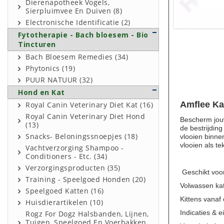
Dierenapotheek Vogels,
Sierpluimvee En Duiven (8)
Electronische Identificatie (2)
Fytotherapie - Bach bloesem - Bio
Tincturen
Bach Bloesem Remedies (34)
Phytonics (19)
PUUR NATUUR (32)
Hond en Kat
Amflee Ka
Royal Canin Veterinary Diet Kat (16)
Royal Canin Veterinary Diet Hond
Bescherm jouw
(13)
de bestrijding
Snacks- Beloningssnoepjes (18)
vlooien binne
vlooien als t
Vachtverzorging Shampoo -
Conditioners - Etc. (34)
Verzorgingsproducten (35)
Geschikt voo
Training - Speelgoed Honden (20)
Volwassen ka
Speelgoed Katten (16)
Kittens vanaf
Huisdierartikelen (10)
Indicaties & 
Rogz For Dogz Halsbanden, Lijnen,
Tuigen, Speelgoed En Voerbakken