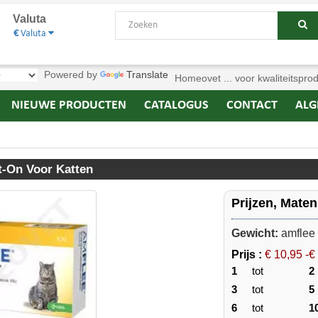
Valuta
€
Valuta
Powered by
Translate
Homeovet ... voor kwaliteitspro
NIEUWE PRODUCTEN
CATALOGUS
CONTACT
ALG
t-On Voor Katten
Prijzen, Mate
Gewicht:
amflee 
Prijs :
€ 10,95 -€
1
tot
2
3
tot
5
6
tot
1