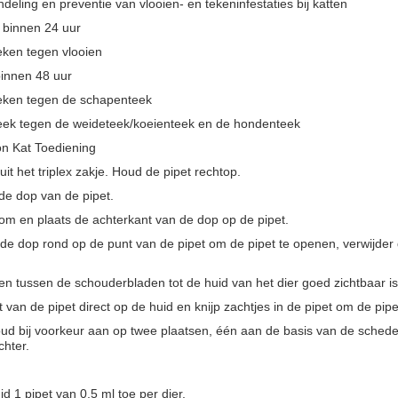
deling en preventie van vlooien- en tekeninfestaties bij katten
 binnen 24 uur
eken tegen vlooien
innen 48 uur
weken tegen de schapenteek
eek tegen de weideteek/koeienteek en de hondenteek
n Kat Toediening
uit het triplex zakje. Houd de pipet rechtop.
 de dop van de pipet.
om en plaats de achterkant van de dop op de pipet.
de dop rond op de punt van de pipet om de pipet te openen, verwijder
en tussen de schouderbladen tot de huid van het dier goed zichtbaar is
 van de pipet direct op de huid en knijp zachtjes in de pipet om de pip
ud bij voorkeur aan op twee plaatsen, één aan de basis van de sched
chter.
d 1 pipet van 0,5 ml toe per dier.