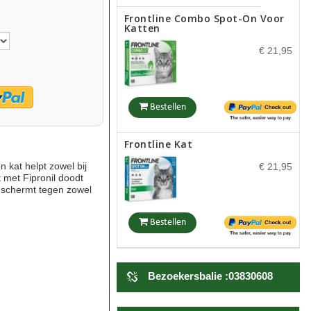
Frontline Combo Spot-On Voor
Katten
€ 21,95
Bestellen
Frontline Kat
 kat helpt zowel bij
€ 21,95
t met Fipronil doodt
beschermt tegen zowel
Bestellen
Petstages Dogwood Sticks -
Hondenspeelgoed
Bezoekersbalie :03830608
€ 7,45