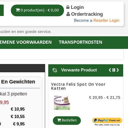
Login
0 product(en) - € 0,00
Ordertracking
Become a
Reseller Login
ducten en een goede service.
EMENE VOORWAARDEN
TRANSPORTKOSTEN
Verwante Product
n En Gewichten
Vectra Felis Spot On Voor
Katten
kat 3 pipetten
€ 20,95
- € 21,75
 9,95
€ 10,95
€ 10,55
Bestellen
0
€ 9,95