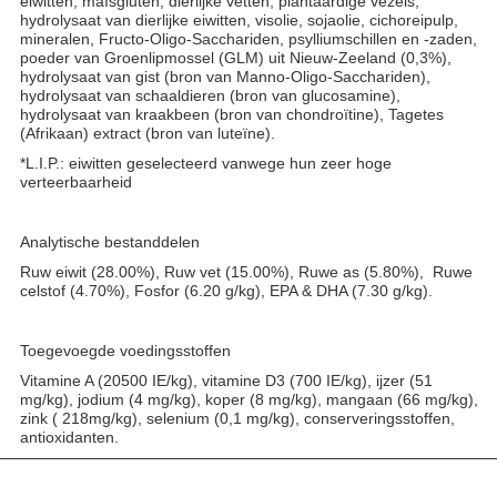
eiwitten, maïsgluten, dierlijke vetten, plantaardige vezels,
hydrolysaat van dierlijke eiwitten, visolie, sojaolie, cichoreipulp,
mineralen, Fructo-Oligo-Sacchariden, psylliumschillen en -zaden,
poeder van Groenlipmossel (GLM) uit Nieuw-Zeeland (0,3%),
hydrolysaat van gist (bron van Manno-Oligo-Sacchariden),
hydrolysaat van schaaldieren (bron van glucosamine),
hydrolysaat van kraakbeen (bron van chondroïtine), Tagetes
(Afrikaan) extract (bron van luteïne).
*L.I.P.: eiwitten geselecteerd vanwege hun zeer hoge
verteerbaarheid
Analytische bestanddelen
Ruw eiwit (28.00%), Ruw vet (15.00%), Ruwe as (5.80%), Ruwe
celstof (4.70%), Fosfor (6.20 g/kg), EPA & DHA (7.30 g/kg).
Toegevoegde voedingsstoffen
Vitamine A (20500 IE/kg), vitamine D3 (700 IE/kg), ijzer (51
mg/kg), jodium (4 mg/kg), koper (8 mg/kg), mangaan (66 mg/kg),
zink ( 218mg/kg), selenium (0,1 mg/kg), conserveringsstoffen,
antioxidanten.