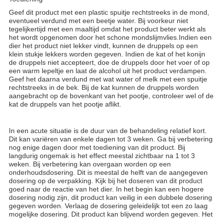
Geef dit product met een plastic spuitje rechtstreeks in de mond,
eventueel verdund met een beetje water. Bij voorkeur niet
tegelijkertijd met een maaltijd omdat het product beter werkt als
het wordt opgenomen door het schone mondslijmvlies.Indien een
dier het product niet lekker vindt, kunnen de druppels op een
klein stukje lekkers worden gegeven. Indien de kat of het konijn
de druppels niet accepteert, doe de druppels door het voer of op
een warm lepeltje en laat de alcohol uit het product verdampen.
Geef het daarna verdund met wat water of melk met een spuitje
rechtstreeks in de bek. Bij de kat kunnen de druppels worden
aangebracht op de bovenkant van het pootje, controleer wel of de
kat de druppels van het pootje aflikt.
In een acute situatie is de duur van de behandeling relatief kort.
Dit kan variëren van enkele dagen tot 3 weken. Ga bij verbetering
nog enige dagen door met toediening van dit product. Bij
langdurig ongemak is het effect meestal zichtbaar na 1 tot 3
weken. Bij verbetering kan overgaan worden op een
onderhoudsdosering. Dit is meestal de helft van de aangegeven
dosering op de verpakking. Kijk bij het doseren van dit product
goed naar de reactie van het dier. In het begin kan een hogere
dosering nodig zijn, dit product kan veilig in een dubbele dosering
gegeven worden. Verlaag de dosering geleidelijk tot een zo laag
mogelijke dosering. Dit product kan blijvend worden gegeven. Het