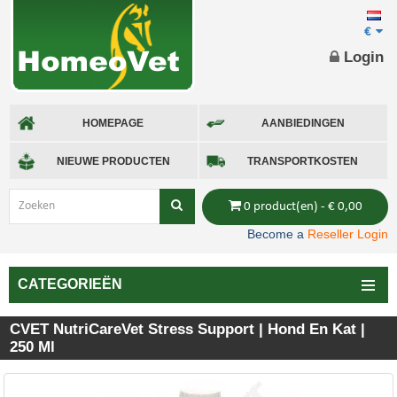
€
Login
HOMEPAGE
AANBIEDINGEN
NIEUWE PRODUCTEN
TRANSPORTKOSTEN
0 product(en) - € 0,00
Become a
Reseller Login
CATEGORIEËN
CVET NutriCareVet Stress Support | Hond En Kat |
250 Ml