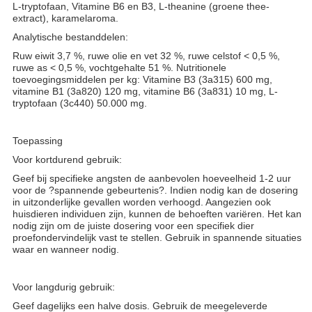
L-tryptofaan, Vitamine B6 en B3, L-theanine (groene thee-
extract), karamelaroma.
Analytische bestanddelen:
Ruw eiwit 3,7 %, ruwe olie en vet 32 %, ruwe celstof < 0,5 %,
ruwe as < 0,5 %, vochtgehalte 51 %. Nutritionele
toevoegingsmiddelen per kg: Vitamine B3 (3a315) 600 mg,
vitamine B1 (3a820) 120 mg, vitamine B6 (3a831) 10 mg, L-
tryptofaan (3c440) 50.000 mg.
Toepassing
Voor kortdurend gebruik:
Geef bij specifieke angsten de aanbevolen hoeveelheid 1-2 uur
voor de ?spannende gebeurtenis?. Indien nodig kan de dosering
in uitzonderlijke gevallen worden verhoogd. Aangezien ook
huisdieren individuen zijn, kunnen de behoeften variëren. Het kan
nodig zijn om de juiste dosering voor een specifiek dier
proefondervindelijk vast te stellen. Gebruik in spannende situaties
waar en wanneer nodig.
Voor langdurig gebruik:
Geef dagelijks een halve dosis. Gebruik de meegeleverde