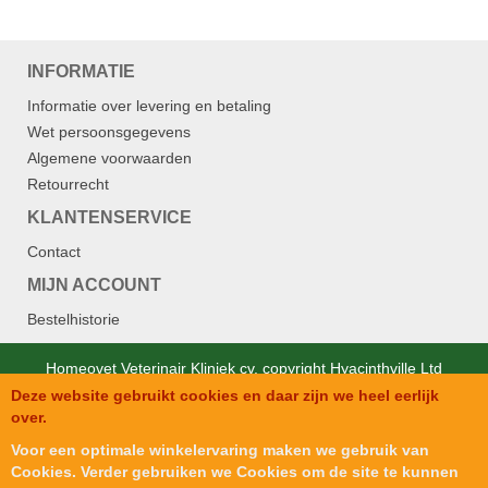
INFORMATIE
Informatie over levering en betaling
Wet persoonsgegevens
Algemene voorwaarden
Retourrecht
KLANTENSERVICE
Contact
MIJN ACCOUNT
Bestelhistorie
Homeovet Veterinair Kliniek cv. copyright Hyacinthville Ltd
Deze website gebruikt cookies en daar zijn we heel eerlijk
Designed by
SJM Softech Private Ltd.
.
over.
Voor een optimale winkelervaring maken we gebruik van
Cookies. Verder gebruiken we Cookies om de site te kunnen