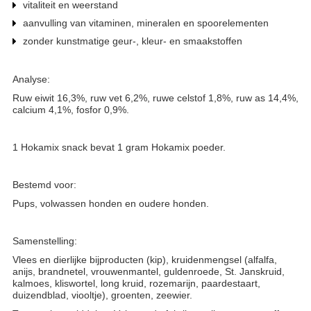
vitaliteit en weerstand
aanvulling van vitaminen, mineralen en spoorelementen
zonder kunstmatige geur-, kleur- en smaakstoffen
Analyse:
Ruw eiwit 16,3%, ruw vet 6,2%, ruwe celstof 1,8%, ruw as 14,4%,
calcium 4,1%, fosfor 0,9%.
1 Hokamix snack bevat 1 gram Hokamix poeder.
Bestemd voor:
Pups, volwassen honden en oudere honden.
Samenstelling:
Vlees en dierlijke bijproducten (kip), kruidenmengsel (alfalfa,
anijs, brandnetel, vrouwenmantel, guldenroede, St. Janskruid,
kalmoes, kliswortel, long kruid, rozemarijn, paardestaart,
duizendblad, viooltje), groenten, zeewier.