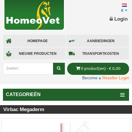
€
Login
HOMEPAGE
AANBIEDINGEN
NIEUWE PRODUCTEN
TRANSPORTKOSTEN
0 product(en) - € 0,00
Become a
Reseller Login
CATEGORIEËN
Virbac Megaderm