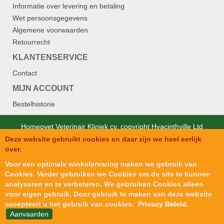
Informatie over levering en betaling
Wet persoonsgegevens
Algemene voorwaarden
Retourrecht
KLANTENSERVICE
Contact
MIJN ACCOUNT
Bestelhistorie
Homeovet Veterinair Kliniek cv. copyright Hyacinthville Ltd
Deze website gebruikt cookies en daar zijn we heel eerlijk
Designed by
SJM Softech Private Ltd.
.
over.
Voor een optimale winkelervaring maken we gebruik van
Cookies. Verder gebruiken we Cookies om de site te kunnen
analyseren en te verbeteren. We gebruiken Cookies alleen
voor eigen gebruik. Door gebruik te maken van deze website
accepteert u het gebruik van cookies.
Privacy Beleid
.
Aanvaarden