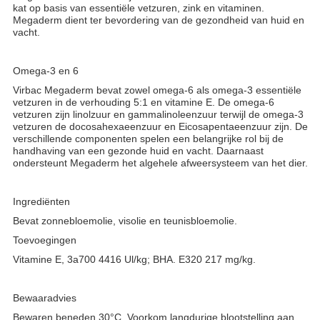
kat op basis van essentiële vetzuren, zink en vitaminen.
Megaderm dient ter bevordering van de gezondheid van huid en
vacht.
Omega-3 en 6
Virbac Megaderm bevat zowel omega-6 als omega-3 essentiële
vetzuren in de verhouding 5:1 en vitamine E. De omega-6
vetzuren zijn linolzuur en gammalinoleenzuur terwijl de omega-3
vetzuren de docosahexaeenzuur en Eicosapentaeenzuur zijn. De
verschillende componenten spelen een belangrijke rol bij de
handhaving van een gezonde huid en vacht. Daarnaast
ondersteunt Megaderm het algehele afweersysteem van het dier.
Ingrediënten
Bevat zonnebloemolie, visolie en teunisbloemolie.
Toevoegingen
Vitamine E, 3a700 4416 Ul/kg; BHA. E320 217 mg/kg.
Bewaaradvies
Bewaren beneden 30°C. Voorkom langdurige blootstelling aan