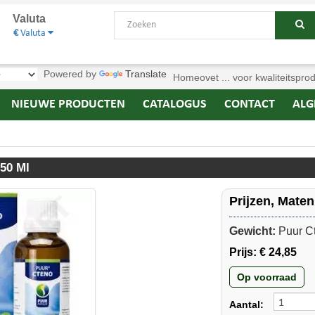
Valuta
€
Valuta
Powered by
Translate
Homeovet ... voor kwaliteitspro
NIEUWE PRODUCTEN
CATALOGUS
CONTACT
ALG
50 Ml
Prijzen, Mate
Gewicht:
Puur Ct
Prijs:
€ 24,85
Op voorraad
Aantal: