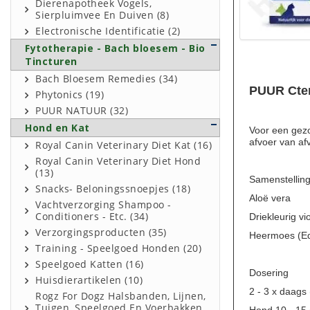
Dierenapotheek Vogels,
Sierpluimvee En Duiven (8)
Electronische Identificatie (2)
Fytotherapie - Bach bloesem - Bio
Tincturen
Bach Bloesem Remedies (34)
PUUR Cte
Phytonics (19)
PUUR NATUUR (32)
Hond en Kat
Voor een gezo
afvoer van afv
Royal Canin Veterinary Diet Kat (16)
Royal Canin Veterinary Diet Hond
(13)
Samenstelling
Snacks- Beloningssnoepjes (18)
Aloë vera
Vachtverzorging Shampoo -
Conditioners - Etc. (34)
Driekleurig vio
Verzorgingsproducten (35)
Heermoes (Eq
Training - Speelgoed Honden (20)
Speelgoed Katten (16)
Dosering
Huisdierartikelen (10)
2 - 3 x daags
Rogz For Dogz Halsbanden, Lijnen,
Tuigen, Speelgoed En Voerbakken