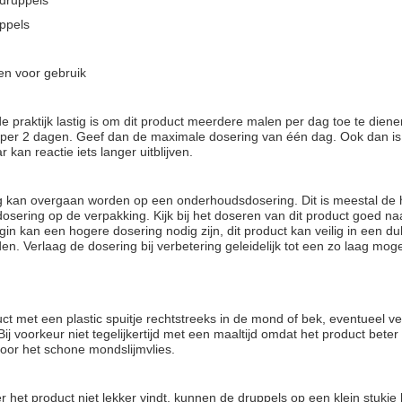
druppels
uppels
n voor gebruik
de praktijk lastig is om dit product meerdere malen per dag toe te diene
 per 2 dagen. Geef dan de maximale dosering van één dag. Ook dan is d
 kan reactie iets langer uitblijven.
ng kan overgaan worden op een onderhoudsdosering. Dit is meestal de h
sering op de verpakking. Kijk bij het doseren van dit product goed naa
egin kan een hogere dosering nodig zijn, dit product kan veilig in een d
n. Verlaag de dosering bij verbetering geleidelijk tot een zo laag moge
uct met een plastic spuitje rechtstreeks in de mond of bek, eventueel 
Bij voorkeur niet tegelijkertijd met een maaltijd omdat het product beter
or het schone mondslijmvlies.
er het product niet lekker vindt, kunnen de druppels op een klein stukje