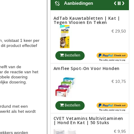
Bestellen
AdTab Kauwtabletten | Kat |
Tegen Vlooien En Teken
MediScent Eth. Tea Tree Olie
€ 29,50
€ 9,50
n, volstaat 1 keer per
it product effectief
Bestellen
Bestellen
Amflee Spot-On Voor Honden
elft van de
r de reactie van het
Eqyss Cat Mist Spray
ubbele dosering
€ 10,75
lijke dosering.
€ 5,95
Bestellen
verdund met een
Bestellen
 werkt als het wordt
CVET Vetamins Multivitaminen
| Hond En Kat | 50 Stuks
MediScent Huidlotion Voor
Dieren
€ 9,95
 lekkers worden