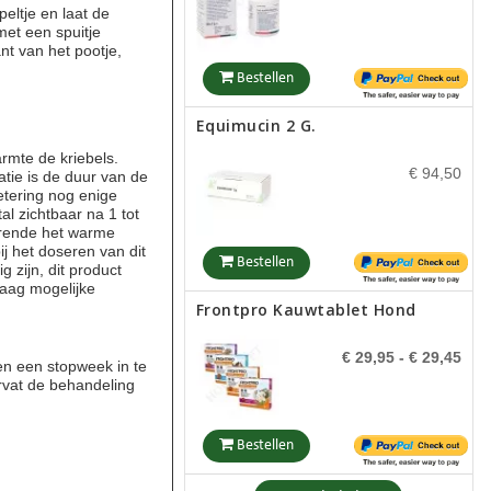
€ 9,95
eltje en laat de
met een spuitje
t van het pootje,
Bestellen
Bestellen
Equimucin 2 G.
Puur Vita-Min
armte de kriebels.
€ 94,50
uatie is de duur van de
€ 17,25
etering nog enige
al zichtbaar na 1 tot
urende het warme
Bestellen
ij het doseren van dit
 zijn, dit product
Bestellen
laag mogelijke
Frontpro Kauwtablet Hond
Maxani AtopOat Cream
€ 29,95
- € 29,45
en een stopweek in te
€ 12,25
- € 12,95
rvat de behandeling
Bestellen
Bestellen
Milpro Smakelijke
Meer bekijken