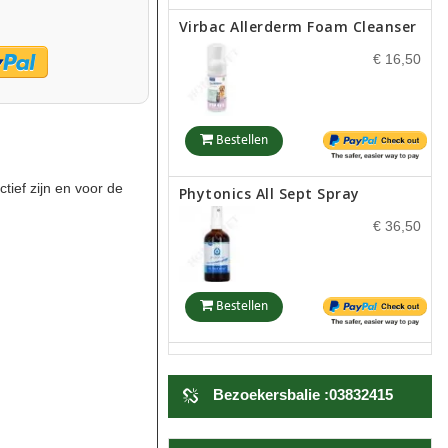
Virbac Allerderm Foam Cleanser
€ 16,50
Bestellen
tief zijn en voor de
Phytonics All Sept Spray
€ 36,50
Bestellen
Creme Calendula
Bezoekersbalie :03832415
€ 9,85
Aanbiedingen