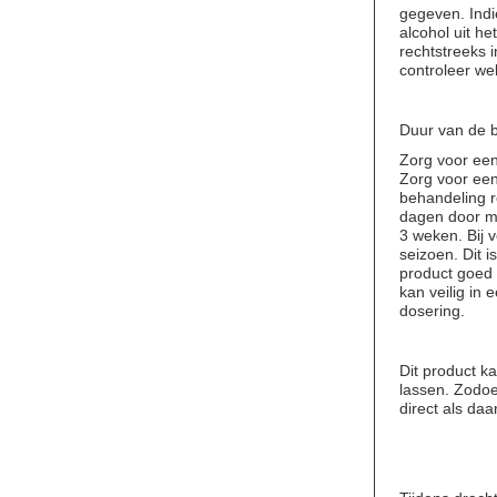
gegeven. Indi
alcohol uit h
rechtstreeks 
controleer wel
Duur van de 
Zorg voor een 
Zorg voor een 
behandeling r
dagen door me
3 weken. Bij
seizoen. Dit 
product goed n
kan veilig in
dosering.
Dit product k
lassen. Zodo
direct als daa