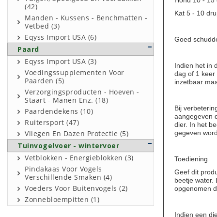
Hond 10 - 15 
(42)
Kat 5 - 10 dr
Manden - Kussens - Benchmatten -
Vetbed (3)
Eqyss Import USA (6)
Goed schudde
Paard
Eqyss Import USA (3)
Indien het in 
Voedingssupplementen Voor
dag of 1 keer
Paarden (5)
inzetbaar maar
Verzorgingsproducten - Hoeven -
Staart - Manen Enz. (18)
Bij verbeteri
Paardendekens (10)
aangegeven do
Ruitersport (47)
dier. In het b
gegeven worde
Vliegen En Dazen Protectie (5)
Tuinvogelvoer - wintervoer
Vetblokken - Energieblokken (3)
Toediening
Pindakaas Voor Vogels
Geef dit prod
Verschillende Smaken (4)
beetje water. 
Voeders Voor Buitenvogels (2)
opgenomen do
Zonnebloempitten (1)
Indien een di