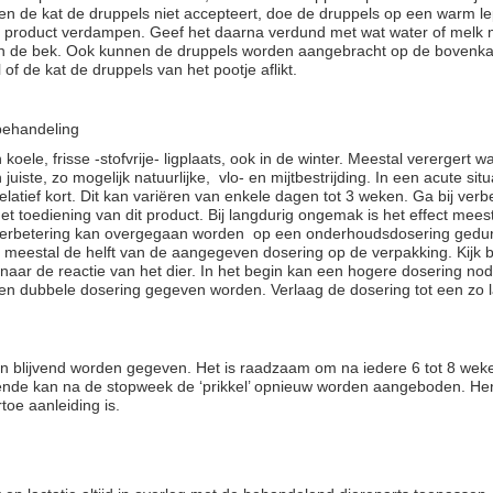
en de kat de druppels niet accepteert, doe de druppels op een warm lep
et product verdampen. Geef het daarna verdund met wat water of melk 
in de bek. Ook kunnen de druppels worden aangebracht op de bovenkan
 of de kat de druppels van het pootje aflikt.
behandeling
koele, frisse -stofvrije- ligplaats, ook in de winter. Meestal verergert w
juiste, zo mogelijk natuurlijke, vlo- en mijtbestrijding. In een acute sit
elatief kort. Dit kan variëren van enkele dagen tot 3 weken. Ga bij verb
t toediening van dit product. Bij langdurig ongemak is het effect meest
 verbetering kan overgegaan worden op een onderhoudsdosering ged
is meestal de helft van de aangegeven dosering op de verpakking. Kijk b
aar de reactie van het dier. In het begin kan een hogere dosering nodig
 een dubbele dosering gegeven worden. Verlaag de dosering tot een zo 
an blijvend worden gegeven. Het is raadzaam om na iedere 6 tot 8 wek
ende kan na de stopweek de ‘prikkel’ opnieuw worden aangeboden. He
rtoe aanleiding is.